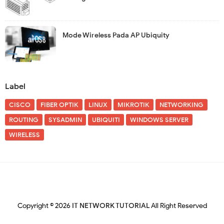
Mode Wireless Pada AP Ubiquity
Label
CISCO
FIBER OPTIK
LINUX
MIKROTIK
NETWORKING
ROUTING
SYSADMIN
UBIQUITI
WINDOWS SERVER
WIRELESS
Copyright ©
2026
IT NETWORK TUTORIAL
All Right Reserved