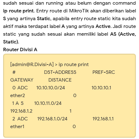
sudah sesuai dan running atau belum dengan command
ip route print
. Entry route di MikroTik akan diberikan label
S
yang artinya
Static
, apabila entry route static kita sudah
aktif maka terdapat label
A
yang artinya
Active
. Jadi route
static yang sudah sesuai akan memiliki label
AS (Active,
Static)
.
Router Divisi A
[admin@R.Divisi-A] > ip route print
# DST-ADDRESS PREF-SRC
GATEWAY DISTANCE
0 ADC 10.10.10.0/24 10.10.10.1
ether2 0
1 A S 10.10.11.0/24
192.168.1.2 1
2 ADC 192.168.1.0/24 192.168.1.1
ether1 0