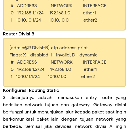
# ADDRESS NETWORK INTERFACE
0 192.168.1.1/24 192.168.1.0 ether1
1 10.10.10.1/24 10.10.10.0 ether2
Router Divisi B
[admin@R.Divisi-B] > ip address print
Flags: X - disabled, I - invalid, D - dynamic
# ADDRESS NETWORK INTERFACE
0 192.168.1.2/24 192.168.1.0 ether1
1 10.10.11.1/24 10.10.11.0 ether2
Konfigurasi Routing Static
3. Selanjutnya adalah memasukan entry route yang
berisikan network tujuan dan gateway. Gateway disini
berfungsi untuk menunjukan jalur kepada paket saat ingin
berkomunikasi paket lain dengan tujuan network yang
berbeda. Semisal jika devices network divisi A ingin