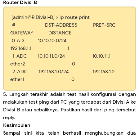
Router Divisi B
[admin@R.Divisi-B] > ip route print
# DST-ADDRESS PREF-SRC
GATEWAY DISTANCE
0 A S 10.10.10.0/24
192.168.1.1 1
1 ADC 10.10.11.0/24 10.10.11.1
ether2 0
2 ADC 192.168.1.0/24 192.168.1.2
ether1 0
5. Langkah terakhir adalah test hasil konfigurasi dengan
melakukan test ping dari PC yang terdapat dari Divisi A ke
Divisi B atau sebaliknya. Pastikan hasil dari ping tersebut
reply.
Kesimpulan
Sampai sini kita telah berhasil menghubungkan dua